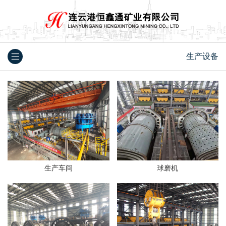
生产设备
生产车间
球磨机