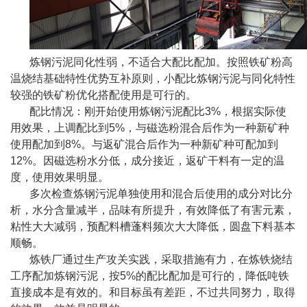
炼钢污泥同化性弱，不适合大配比配加。按照铁矿粉高
温烧结基础特性优势互补原则，小配比炼钢污泥与同化特性
较强的铁矿粉优化搭配使用是可行的。
配比情况：刚开始使用炼钢污泥配比3%，根据实际使
用效果，上调配比到5%，与磁选粉混合后作为一种新矿种
使用配加到8%。与返矿混合后作为一种新矿种可配加到
12%。因磁选粉水分低，成分接近，返矿干料有一定的温
度，使用效果明显。
多次检查炼钢污泥单独使用和混合后使用的成分对比分
析，水分含量减半，品味有所提升，有效降低了有害元素，
粘性大大减弱，预配料槽蓬料频次大大降低，圆盘下料基本
顺畅。
炼铁厂通过生产攻关实践，采取措施有力，在炼铁烧结
工序配加炼钢污泥，按5%的配比配加是可行的，降低吨铁
直接成本是有效的。和目标虽有差距，不过共同努力，取得