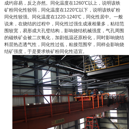
成约容易，反之亦然。同化温度在1260℃以上，说明该铁
矿粉同化性较弱，同化温度在1220℃以下，说明该铁矿粉
同化性较强。同化温度在1220-1240℃，同化性居中。一般
说来，在烧结的过程中，同化性过强生成液相量多，粘结范
围较宽，易形成大孔璧结构，影响烧结机械强度，气孔周围
的磁铁矿会被二次氧化，加剧低温还原粉化，同时影响烧结
料层热态透气性，同化性过低，粘接范围窄，同样会影响烧
结矿强度，于是要求铁矿粉同化性适宜。